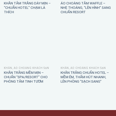
KHĂN TẮM TRẮNG DÀY MỊN –
ÁO CHOÀNG TẮM WAFFLE –
“CHUẨN HOTEL” CHẠM LÀ
NHẸ THOÁNG, “LÊN HÌNH” SANG
THÍCH
CHUẨN RESORT
KHĂN, ÁO CHOÀNG KHÁCH SẠN
KHĂN, ÁO CHOÀNG KHÁCH SẠN
KHĂN TRẮNG MỀM MỊN –
KHĂN TRẮNG CHUẨN HOTEL –
CHUẨN “SPA/RESORT” CHO
MỀM ÊM, THẤM HÚT NHANH,
PHÒNG TẮM TINH TƯƠM
LÊN PHÒNG “SẠCH SANG”