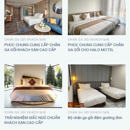
CHĂN GA GỐI KHÁCH SẠN
CHĂN GA GỐI KHÁCH SẠN
PHÚC CHUNG CUNG CẤP CHĂN
PHÚC CHUNG CUNG CẤP CHĂN
GA GỐI KHÁCH SẠN CAO CẤP
GA GỐI CHO HALO MOTEL
CHĂN GA GỐI KHÁCH SẠN
CHĂN GA GỐI KHÁCH SẠN
TRẢI NGHIỆM GIẤC NGỦ CHUẨN
Bộ chăn ga gối đệm giường đơn
KHÁCH SẠN CAO CẤP