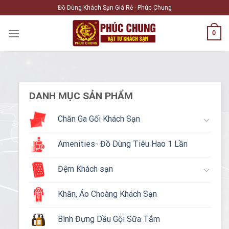
Skip
Đồ Dùng Khách Sạn Giá Rẻ - Phúc Chung
to
content
0
DANH MỤC SẢN PHẨM
Chăn Ga Gối Khách Sạn
Amenities- Đồ Dùng Tiêu Hao 1 Lần
Đệm Khách sạn
Khăn, Áo Choàng Khách Sạn
Bình Đựng Dầu Gội Sữa Tắm