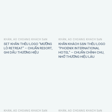
KHĂN, ÁO CHOÀNG KHÁCH SẠN
KHĂN, ÁO CHOÀNG KHÁCH SẠN
SET KHĂN THÊU LOGO “MƯỜNG
KHĂN KHÁCH SẠN THÊU LOGO
LÒ RETREAT” – CHUẨN RESORT,
“PHOENIX INTERNATIONAL
GHI DẤU THƯƠNG HIỆU
HOTEL” – CHUẨN CHỈNH CHU,
NHỚ THƯƠNG HIỆU LÂU
KHĂN, ÁO CHOÀNG KHÁCH SẠN
KHĂN, ÁO CHOÀNG KHÁCH SẠN