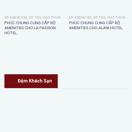
ĐỒ AMENITIES, ĐỒ TIÊU HAO PHÒNG TẮM
ĐỒ AMENITIES, ĐỒ TIÊU HAO PHÒNG TẮM
PHÚC CHUNG CUNG CẤP BỘ
PHÚC CHUNG CUNG CẤP BỘ
AMENITIES CHO LA PASSION
AMENITIES CHO ALANI HOTEL
HOTEL
Đệm Khách Sạn