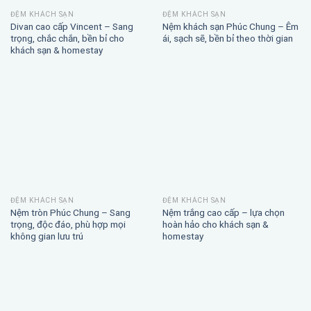
ĐỆM KHÁCH SẠN
ĐỆM KHÁCH SẠN
Divan cao cấp Vincent – Sang
Nệm khách sạn Phúc Chung – Êm
trọng, chắc chắn, bền bỉ cho
ái, sạch sẽ, bền bỉ theo thời gian
khách sạn & homestay
ĐỆM KHÁCH SẠN
ĐỆM KHÁCH SẠN
Nệm tròn Phúc Chung – Sang
Nệm trắng cao cấp – lựa chọn
trọng, độc đáo, phù hợp mọi
hoàn hảo cho khách sạn &
không gian lưu trú
homestay