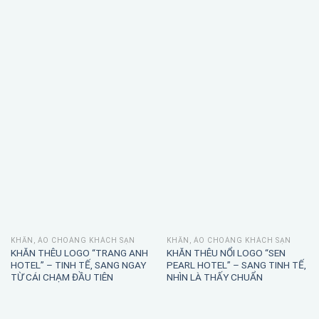
KHĂN, ÁO CHOÀNG KHÁCH SẠN
KHĂN, ÁO CHOÀNG KHÁCH SẠN
KHĂN THÊU LOGO “TRANG ANH
KHĂN THÊU NỔI LOGO “SEN
HOTEL” – TINH TẾ, SANG NGAY
PEARL HOTEL” – SANG TINH TẾ,
TỪ CÁI CHẠM ĐẦU TIÊN
NHÌN LÀ THẤY CHUẨN