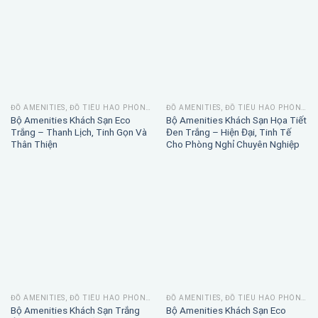
ĐỒ AMENITIES, ĐỒ TIÊU HAO PHÒNG TẮM
ĐỒ AMENITIES, ĐỒ TIÊU HAO PHÒNG TẮM
Bộ Amenities Khách Sạn Eco
Bộ Amenities Khách Sạn Họa Tiết
Trắng – Thanh Lịch, Tinh Gọn Và
Đen Trắng – Hiện Đại, Tinh Tế
Thân Thiện
Cho Phòng Nghỉ Chuyên Nghiệp
ĐỒ AMENITIES, ĐỒ TIÊU HAO PHÒNG TẮM
ĐỒ AMENITIES, ĐỒ TIÊU HAO PHÒNG TẮM
Bộ Amenities Khách Sạn Trắng
Bộ Amenities Khách Sạn Eco