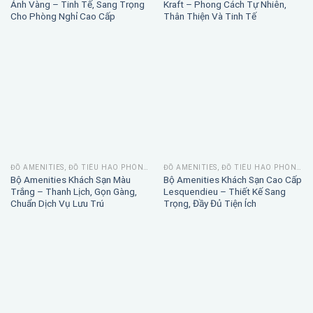
Ánh Vàng – Tinh Tế, Sang Trọng
Kraft – Phong Cách Tự Nhiên,
Cho Phòng Nghỉ Cao Cấp
Thân Thiện Và Tinh Tế
ĐỒ AMENITIES, ĐỒ TIÊU HAO PHÒNG TẮM
ĐỒ AMENITIES, ĐỒ TIÊU HAO PHÒNG TẮM
Bộ Amenities Khách Sạn Màu
Bộ Amenities Khách Sạn Cao Cấp
Trắng – Thanh Lịch, Gọn Gàng,
Lesquendieu – Thiết Kế Sang
Chuẩn Dịch Vụ Lưu Trú
Trọng, Đầy Đủ Tiện Ích