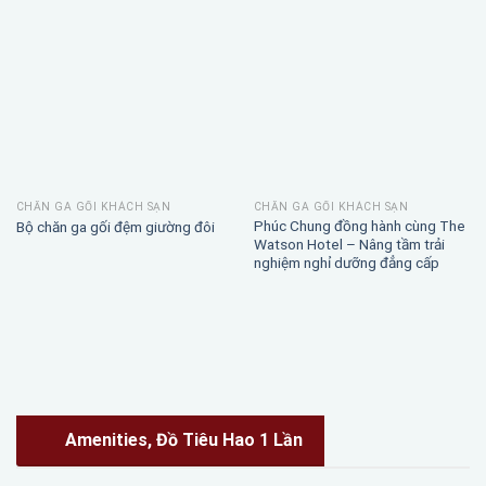
CHĂN GA GỐI KHÁCH SẠN
CHĂN GA GỐI KHÁCH SẠN
Phúc Chung đồng hành cùng The
Bộ chăn ga gối đệm giường đôi
Watson Hotel – Nâng tầm trải
nghiệm nghỉ dưỡng đẳng cấp
Amenities, Đồ Tiêu Hao 1 Lần